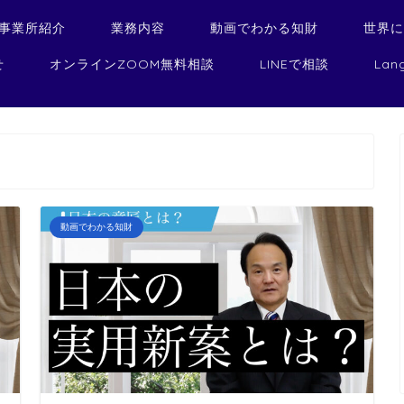
事業所紹介
業務内容
動画でわかる知財
世界
せ
オンラインZOOM無料相談
LINEで相談
Lan
動画でわかる知財